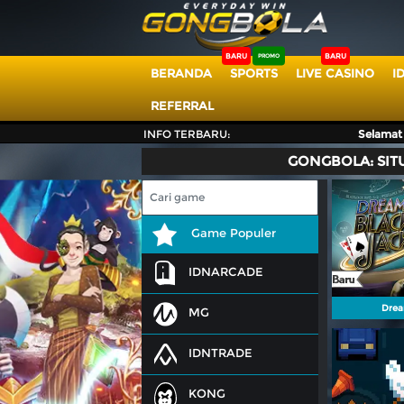
BARU
BARU
PROMO
BERANDA
SPORTS
LIVE CASINO
I
REFERRAL
INFO TERBARU:
Selamat datang di
GONGBOLA: SIT
Game Populer
IDNARCADE
Drea
MG
IDNTRADE
KONG