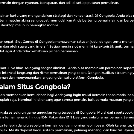
bermain dengan nyaman, transparan, dan adil di setiap putaran permainan.
mainan kartu yang mengandalkan strategi dan konsentrasi. Di Gongbola, Anda bisa
tem matchmaking yang cepat memudahkan Anda bertemu pemain lain dari berbagai 
di desktop maupun perangkat mobile.
n cepat, Slot Games di Gongbola menawarkan ratusan judul dengan tema menarik. M
 dan efek suara yang imersif. Setiap mesin slot memiliki karakteristik unik, ter
ot agar Anda tidak kehabisan pilihan permainan.
rtu live khas Asia yang sangat diminati. Anda bisa memainkan permainan seperti L
a interaksi langsung dan ritme permainan yang cepat. Dengan kualitas streaming y
man dan menyenangkan langsung dari satu platform Gongbola.
alam Situs Gongbola?
men memberikan kemudahan bagi Anda yang ingin mulai bermain tanpa modal besar.
u rupiah saja. Nominal ini dirancang agar semua pemain, baik pemula maupun yan
gakses seluruh game unggulan yang tersedia di Gongbola. Mulai dari sportsbook 
am tema menarik, hingga IDN Poker dan IDN Live yang selalu ramai pemain. Semua 
rlebih dahulu sebelum bermain dengan nominal lebih besar. Oleh karena itu, ke
bijak. Meski deposit kecil, sistem permainan, peluang menang, dan kualitas layan