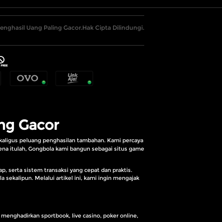
ghasil Uang Paling Gacor.Hak Cipta Dilindungi.
ng Gacor
ekaligus peluang penghasilan tambahan. Kami percaya
na itulah, Gongbola kami bangun sebagai situs game
 serta sistem transaksi yang cepat dan praktis.
ekalipun. Melalui artikel ini, kami ingin mengajak
menghadirkan sportbook, live casino, poker online,