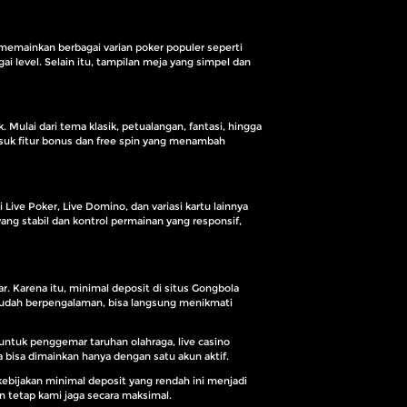
 memainkan berbagai varian poker populer seperti
level. Selain itu, tampilan meja yang simpel dan
ulai dari tema klasik, petualangan, fantasi, hingga
masuk fitur bonus dan free spin yang menambah
ive Poker, Live Domino, dan variasi kartu lainnya
ang stabil dan kontrol permainan yang responsif,
 Karena itu, minimal deposit di situs Gongbola
g sudah berpengalaman, bisa langsung menikmati
untuk penggemar taruhan olahraga, live casino
bisa dimainkan hanya dengan satu akun aktif.
bijakan minimal deposit yang rendah ini menjadi
an tetap kami jaga secara maksimal.