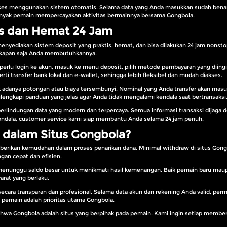
iproses menggunakan sistem otomatis. Selama data yang Anda masukkan sudah bena
anyak pemain mempercayakan aktivitas bermainnya bersama Gongbola.
tis dan Hemat 24 Jam
ediakan sistem deposit yang praktis, hemat, dan bisa dilakukan 24 jam nonst
if kapan saja Anda membutuhkannya.
perlu login ke akun, masuk ke menu deposit, pilih metode pembayaran yang diing
i transfer bank lokal dan e-wallet, sehingga lebih fleksibel dan mudah diakses.
ak adanya potongan atau biaya tersembunyi. Nominal yang Anda transfer akan masu
lengkapi panduan yang jelas agar Anda tidak mengalami kendala saat bertransaksi
rlindungan data yang modern dan terpercaya. Semua informasi transaksi dijaga 
kendala, customer service kami siap membantu Anda selama 24 jam penuh.
 dalam Situs Gongbola?
erikan kemudahan dalam proses penarikan dana. Minimal withdraw di situs Gongbo
an cepat dan efisien.
u menunggu saldo besar untuk menikmati hasil kemenangan. Baik pemain baru ma
rat yang berlaku.
cara transparan dan profesional. Selama data akun dan rekening Anda valid, perm
n pemain adalah prioritas utama Gongbola.
ahwa Gongbola adalah situs yang berpihak pada pemain. Kami ingin setiap member