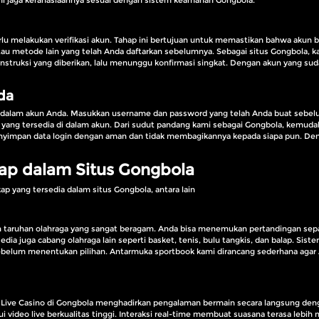
mi jaga kerahasiaannya sesuai dengan sistem keamanan Gongbola.
erlu melakukan verifikasi akun. Tahap ini bertujuan untuk memastikan bahwa akun 
atau metode lain yang telah Anda daftarkan sebelumnya. Sebagai situs Gongbola, ka
struksi yang diberikan, lalu menunggu konfirmasi singkat. Dengan akun yang suda
da
 ke dalam akun Anda. Masukkan username dan password yang telah Anda buat sebel
r yang tersedia di dalam akun. Dari sudut pandang kami sebagai Gongbola, kemuda
nyimpan data login dengan aman dan tidak membagikannya kepada siapa pun. Den
p dalam Situs Gongbola
ap yang tersedia dalam situs Gongbola, antara lain
 taruhan olahraga yang sangat beragam. Anda bisa menemukan pertandingan sepak b
sedia juga cabang olahraga lain seperti basket, tenis, bulu tangkis, dan balap. Sis
ebelum menentukan pilihan. Antarmuka sportbook kami dirancang sederhana agar A
Live Casino di Gongbola menghadirkan pengalaman bermain secara langsung denga
lui video live berkualitas tinggi. Interaksi real-time membuat suasana terasa lebi