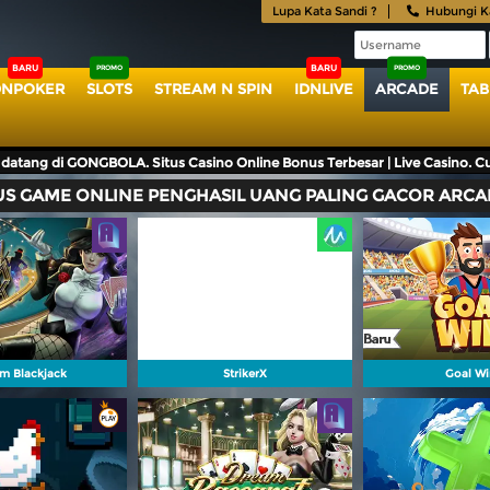
Lupa Kata Sandi ?
Hubungi K
BARU
BARU
PROMO
PROMO
DNPOKER
SLOTS
STREAM N SPIN
IDNLIVE
ARCADE
TAB
 GONGBOLA. Situs Casino Online Bonus Terbesar | Live Casino. Customer S
US GAME ONLINE PENGHASIL UANG PALING GACOR ARC
Play
m Blackjack
StrikerX
Goal Wi
Play