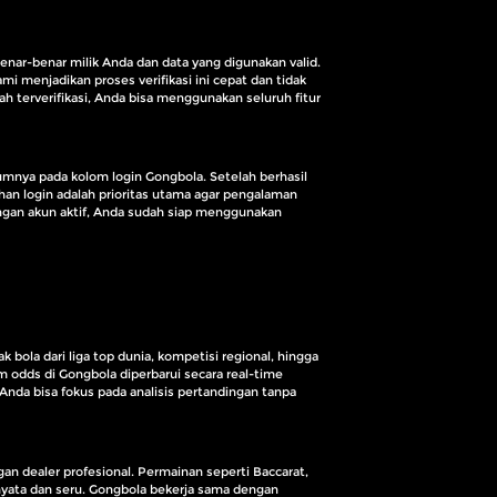
benar-benar milik Anda dan data yang digunakan valid.
mi menjadikan proses verifikasi ini cepat dan tidak
h terverifikasi, Anda bisa menggunakan seluruh fitur
umnya pada kolom login Gongbola. Setelah berhasil
han login adalah prioritas utama agar pengalaman
gan akun aktif, Anda sudah siap menggunakan
ola dari liga top dunia, kompetisi regional, hingga
tem odds di Gongbola diperbarui secara real-time
nda bisa fokus pada analisis pertandingan tanpa
n dealer profesional. Permainan seperti Baccarat,
h nyata dan seru. Gongbola bekerja sama dengan