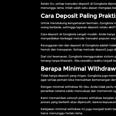
Selain itu, setiap transaksi deposit di Gongbola d
menunggu lama. Inilah salah satu alasan mengapa b
Cara Deposit Paling Prak
Untuk mendukung kenyamanan bermain, Gongbola meny
orang berbeda, sehingga layanan deposit selalu akt
Cara deposit di Gongbola sangat mudah. Anda hanya 
menyediakan berbagai metode transaksi populer sepert
Keunggulan lain dari deposit di Gongbola adalah tid
hemat dan transparan. Setiap metode deposit juga di
Dari sisi keamanan, Gongbola menggunakan sistem pe
tenang tanpa khawatir. Jika sewaktu-waktu terjadi 
Berapa Minimal Withdraw
Tidak hanya deposit yang ringan, Gongbola juga memb
agar setiap pemain bisa mencairkan kemenangan deng
Dengan minimal withdraw 50 ribu, Anda tidak perl
penarikan selama saldo mencukupi dan memenuhi sya
Kami memastikan seluruh proses withdraw berjalan se
proses yang berbelit atau dipersulit, karena kepuasa
Kebijakan minimal withdraw ini juga menjadi bukti b
harus menunggu terlalu lama.