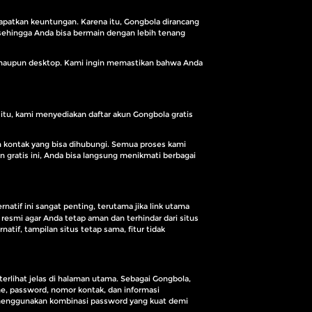
apatkan keuntungan. Karena itu, Gongbola dirancang
 sehingga Anda bisa bermain dengan lebih tenang
e maupun desktop. Kami ingin memastikan bahwa Anda
itu, kami menyediakan daftar akun Gongbola gratis
an kontak yang bisa dihubungi. Semua proses kami
gratis ini, Anda bisa langsung menikmati berbagai
rnatif ini sangat penting, terutama jika link utama
 resmi agar Anda tetap aman dan terhindar dari situs
atif, tampilan situs tetap sama, fitur tidak
a terlihat jelas di halaman utama. Sebagai Gongbola,
e, password, nomor kontak, dan informasi
da menggunakan kombinasi password yang kuat demi