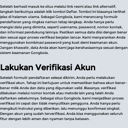
Setelah berhasil masuk ke situs melalui link resmi atau link alternatif,
langkah berikutnya adalah klik tombol Daftar. Tombol ini biasanya terlihat
jelas di halaman utama. Sebagai Gongbola, kami merancang formulir
pendaftaran yang ringkas namun tetap lengkap. Anda hanya perlu
mengisi data yang diminta, seperti username, password, nomor kontak,
dan informasi pendukung lainnya. Pastikan semua data diisi dengan benar
dan sesuai agar proses verifikasi berjalan lancar. Kami menyarankan Anda
menggunakan kombinasi password yang kuat demi keamanan akun.
Jangan khawatir, data Anda akan kami jaga kerahasiaannya sesuai dengan
sistem keamanan Gongbola.
Lakukan Verifikasi Akun
Setelah formulir pendaftaran selesai dikirim, Anda perlu melakukan
verifikasi akun. Tahap ini bertujuan untuk memastikan bahwa akun benar-
benar milik Anda dan data yang digunakan valid. Biasanya, verifikasi
dilakukan melalui nomor kontak atau metode lain yang telah Anda
daftarkan sebelumnya. Sebagai situs Gongbola, kami menjadikan proses
verifikasi ini cepat dan tidak menyulitkan pengguna. Anda hanya perlu
mengikuti instruksi yang diberikan, lalu menunggu konfirmasi singkat.
Dengan akun yang sudah terverifikasi, Anda bisa menggunakan seluruh
fitur dengan lebih aman dan nyaman tanpa batasan.