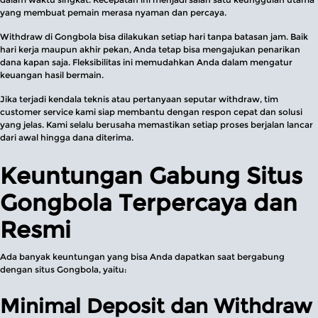
yang membuat pemain merasa nyaman dan percaya.
Withdraw di Gongbola bisa dilakukan setiap hari tanpa batasan jam. Baik
hari kerja maupun akhir pekan, Anda tetap bisa mengajukan penarikan
dana kapan saja. Fleksibilitas ini memudahkan Anda dalam mengatur
keuangan hasil bermain.
Jika terjadi kendala teknis atau pertanyaan seputar withdraw, tim
customer service kami siap membantu dengan respon cepat dan solusi
yang jelas. Kami selalu berusaha memastikan setiap proses berjalan lancar
dari awal hingga dana diterima.
Keuntungan Gabung Situs
Gongbola Terpercaya dan
Resmi
Ada banyak keuntungan yang bisa Anda dapatkan saat bergabung
dengan situs Gongbola, yaitu:
Minimal Deposit dan Withdraw