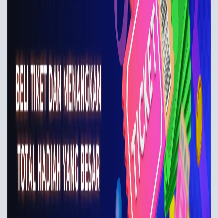
Referral
Promosi
Hubungi Kami
Live Chat
Pengaduan Customer
Pilih Bahasa:
MASUK
DAFTAR
&copy; GONGBOLA: Situs Game Online
Penghasil Uang Paling Gacor. Hak Cipta
Dilindungi.