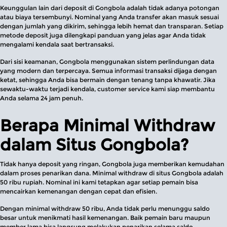
Keunggulan lain dari deposit di Gongbola adalah tidak adanya potongan
atau biaya tersembunyi. Nominal yang Anda transfer akan masuk sesuai
dengan jumlah yang dikirim, sehingga lebih hemat dan transparan. Setiap
metode deposit juga dilengkapi panduan yang jelas agar Anda tidak
mengalami kendala saat bertransaksi.
Dari sisi keamanan, Gongbola menggunakan sistem perlindungan data
yang modern dan terpercaya. Semua informasi transaksi dijaga dengan
ketat, sehingga Anda bisa bermain dengan tenang tanpa khawatir. Jika
sewaktu-waktu terjadi kendala, customer service kami siap membantu
Anda selama 24 jam penuh.
Berapa Minimal Withdraw
dalam Situs Gongbola?
Tidak hanya deposit yang ringan, Gongbola juga memberikan kemudahan
dalam proses penarikan dana. Minimal withdraw di situs Gongbola adalah
50 ribu rupiah. Nominal ini kami tetapkan agar setiap pemain bisa
mencairkan kemenangan dengan cepat dan efisien.
Dengan minimal withdraw 50 ribu, Anda tidak perlu menunggu saldo
besar untuk menikmati hasil kemenangan. Baik pemain baru maupun
member lama bisa langsung melakukan penarikan selama saldo