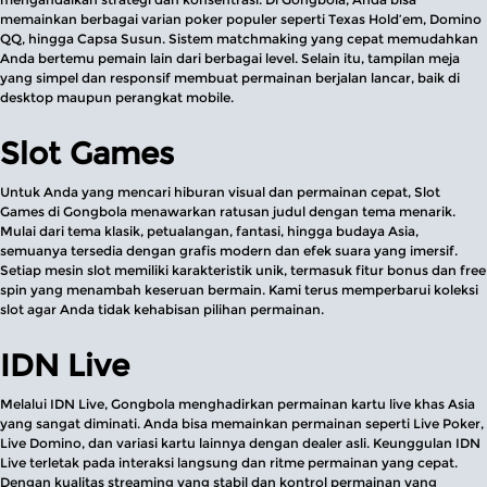
memainkan berbagai varian poker populer seperti Texas Hold’em, Domino
QQ, hingga Capsa Susun. Sistem matchmaking yang cepat memudahkan
Anda bertemu pemain lain dari berbagai level. Selain itu, tampilan meja
yang simpel dan responsif membuat permainan berjalan lancar, baik di
desktop maupun perangkat mobile.
Slot Games
Untuk Anda yang mencari hiburan visual dan permainan cepat, Slot
Games di Gongbola menawarkan ratusan judul dengan tema menarik.
Mulai dari tema klasik, petualangan, fantasi, hingga budaya Asia,
semuanya tersedia dengan grafis modern dan efek suara yang imersif.
Setiap mesin slot memiliki karakteristik unik, termasuk fitur bonus dan free
spin yang menambah keseruan bermain. Kami terus memperbarui koleksi
slot agar Anda tidak kehabisan pilihan permainan.
IDN Live
Melalui IDN Live, Gongbola menghadirkan permainan kartu live khas Asia
yang sangat diminati. Anda bisa memainkan permainan seperti Live Poker,
Live Domino, dan variasi kartu lainnya dengan dealer asli. Keunggulan IDN
Live terletak pada interaksi langsung dan ritme permainan yang cepat.
Dengan kualitas streaming yang stabil dan kontrol permainan yang