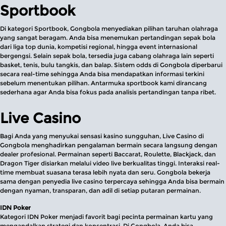
Sportbook
Di kategori Sportbook, Gongbola menyediakan pilihan taruhan olahraga
yang sangat beragam. Anda bisa menemukan pertandingan sepak bola
dari liga top dunia, kompetisi regional, hingga event internasional
bergengsi. Selain sepak bola, tersedia juga cabang olahraga lain seperti
basket, tenis, bulu tangkis, dan balap. Sistem odds di Gongbola diperbarui
secara real-time sehingga Anda bisa mendapatkan informasi terkini
sebelum menentukan pilihan. Antarmuka sportbook kami dirancang
sederhana agar Anda bisa fokus pada analisis pertandingan tanpa ribet.
Live Casino
Bagi Anda yang menyukai sensasi kasino sungguhan, Live Casino di
Gongbola menghadirkan pengalaman bermain secara langsung dengan
dealer profesional. Permainan seperti Baccarat, Roulette, Blackjack, dan
Dragon Tiger disiarkan melalui video live berkualitas tinggi. Interaksi real-
time membuat suasana terasa lebih nyata dan seru. Gongbola bekerja
sama dengan penyedia live casino terpercaya sehingga Anda bisa bermain
dengan nyaman, transparan, dan adil di setiap putaran permainan.
IDN Poker
Kategori IDN Poker menjadi favorit bagi pecinta permainan kartu yang
mengandalkan strategi dan konsentrasi. Di Gongbola, Anda bisa