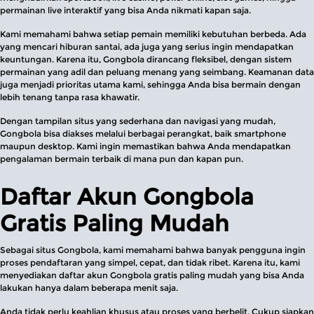
permainan live interaktif yang bisa Anda nikmati kapan saja.
Kami memahami bahwa setiap pemain memiliki kebutuhan berbeda. Ada
yang mencari hiburan santai, ada juga yang serius ingin mendapatkan
keuntungan. Karena itu, Gongbola dirancang fleksibel, dengan sistem
permainan yang adil dan peluang menang yang seimbang. Keamanan data
juga menjadi prioritas utama kami, sehingga Anda bisa bermain dengan
lebih tenang tanpa rasa khawatir.
Dengan tampilan situs yang sederhana dan navigasi yang mudah,
Gongbola bisa diakses melalui berbagai perangkat, baik smartphone
maupun desktop. Kami ingin memastikan bahwa Anda mendapatkan
pengalaman bermain terbaik di mana pun dan kapan pun.
Daftar Akun Gongbola
Gratis Paling Mudah
Sebagai situs Gongbola, kami memahami bahwa banyak pengguna ingin
proses pendaftaran yang simpel, cepat, dan tidak ribet. Karena itu, kami
menyediakan daftar akun Gongbola gratis paling mudah yang bisa Anda
lakukan hanya dalam beberapa menit saja.
Anda tidak perlu keahlian khusus atau proses yang berbelit. Cukup siapkan