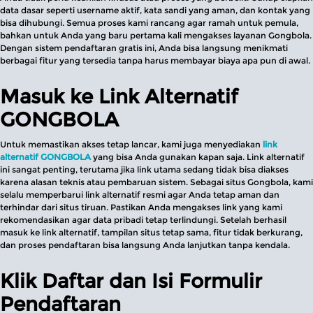
data dasar seperti username aktif, kata sandi yang aman, dan kontak yang
bisa dihubungi. Semua proses kami rancang agar ramah untuk pemula,
bahkan untuk Anda yang baru pertama kali mengakses layanan Gongbola.
Dengan sistem pendaftaran gratis ini, Anda bisa langsung menikmati
berbagai fitur yang tersedia tanpa harus membayar biaya apa pun di awal.
Masuk ke Link Alternatif
GONGBOLA
Untuk memastikan akses tetap lancar, kami juga menyediakan
link
alternatif GONGBOLA
yang bisa Anda gunakan kapan saja. Link alternatif
ini sangat penting, terutama jika link utama sedang tidak bisa diakses
karena alasan teknis atau pembaruan sistem. Sebagai situs Gongbola, kami
selalu memperbarui link alternatif resmi agar Anda tetap aman dan
terhindar dari situs tiruan. Pastikan Anda mengakses link yang kami
rekomendasikan agar data pribadi tetap terlindungi. Setelah berhasil
masuk ke link alternatif, tampilan situs tetap sama, fitur tidak berkurang,
dan proses pendaftaran bisa langsung Anda lanjutkan tanpa kendala.
Klik Daftar dan Isi Formulir
Pendaftaran