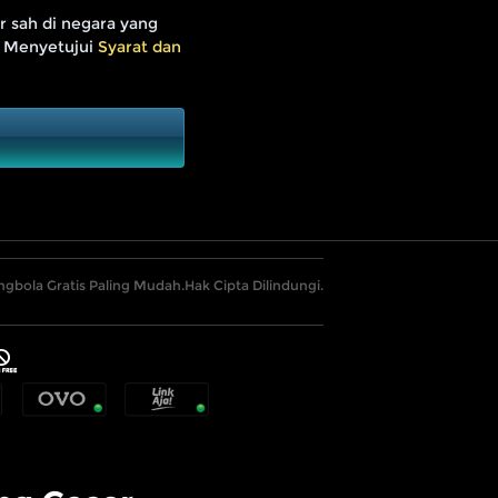
 sah di negara yang
n Menyetujui
Syarat dan
bola Gratis Paling Mudah.Hak Cipta Dilindungi.