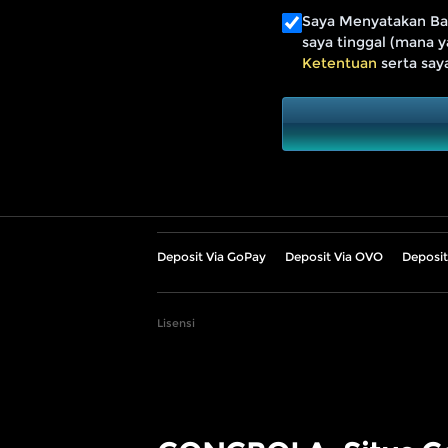
Saya Menyatakan Bah
saya tinggal (mana 
Ketentuan
serta say
Deposit Via GoPay
|
Deposit Via OVO
|
Deposit
Lisensi