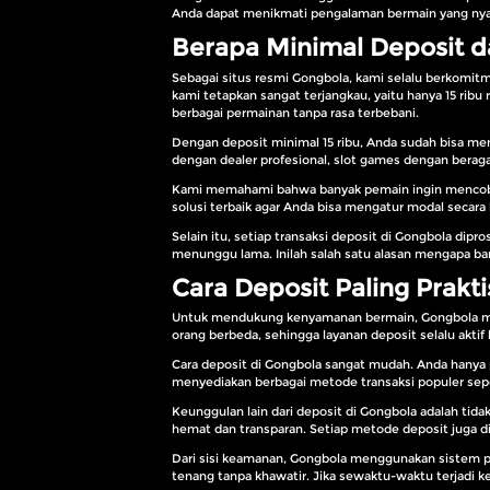
Anda dapat menikmati pengalaman bermain yang nya
Berapa Minimal Deposit d
Sebagai situs resmi Gongbola, kami selalu berkomit
kami tetapkan sangat terjangkau, yaitu hanya 15 rib
berbagai permainan tanpa rasa terbebani.
Dengan deposit minimal 15 ribu, Anda sudah bisa men
dengan dealer profesional, slot games dengan berag
Kami memahami bahwa banyak pemain ingin mencoba te
solusi terbaik agar Anda bisa mengatur modal secara 
Selain itu, setiap transaksi deposit di Gongbola d
menunggu lama. Inilah salah satu alasan mengapa b
Cara Deposit Paling Prak
Untuk mendukung kenyamanan bermain, Gongbola meny
orang berbeda, sehingga layanan deposit selalu akt
Cara deposit di Gongbola sangat mudah. Anda hanya 
menyediakan berbagai metode transaksi populer sepert
Keunggulan lain dari deposit di Gongbola adalah tid
hemat dan transparan. Setiap metode deposit juga di
Dari sisi keamanan, Gongbola menggunakan sistem pe
tenang tanpa khawatir. Jika sewaktu-waktu terjadi 